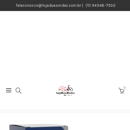
faleconosco@lojaduasrodas.com.br
|
(11) 94548-7502
0