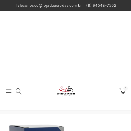
faleconosco@lojaduasrodas.com.br
|
(11) 94548-7502
0