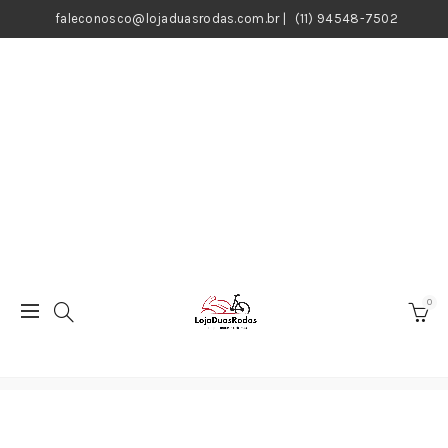
faleconosco@lojaduasrodas.com.br
|
(11) 94548-7502
0