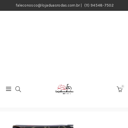
faleconosco@lojaduasrodas.com.br
|
(11) 94548-7502
0