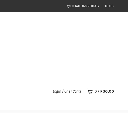
@LOJADUASRODAS
BLOG
Login / Criar Conta
0
/
R$
0,00