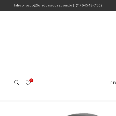
faleconosco@lojaduasrodas.com.br
|
(11) 94548-7502
0
PE
Início
Motos
Peças
Iluminação / Sinalização
Fa