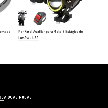
Cromado
Par Farol Auxiliar para Moto 3 Estágios de
Farol Comple
Luz 8w – USB
TODAY 1990 a
OJA DUAS RODAS