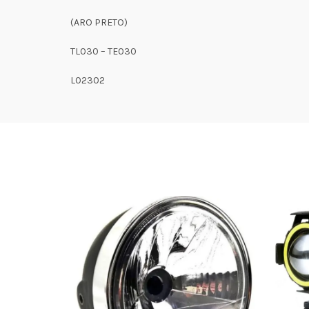
(ARO PRETO)
TL030 – TE030
L02302