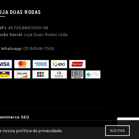
OJA DUAS RODAS
NPJ
: 49.720.884/0001-48
azão Social
: Loja Duas Rodas Ltda.
Whatsapp
: (11) 94548-7502
commerce SEO
 nossa política de privacidade.
ACEITAR