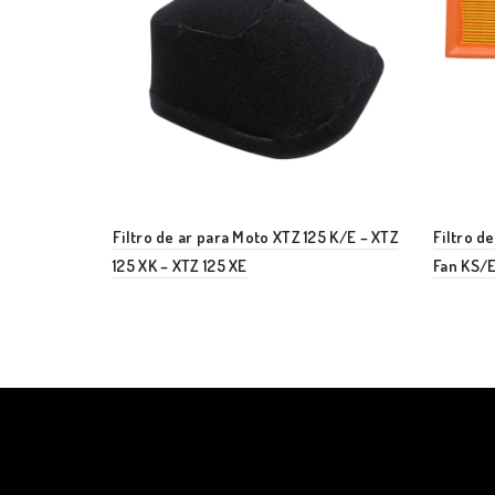
Filtro de ar para Moto XTZ 125 K/E – XTZ
Filtro d
125 XK – XTZ 125 XE
Fan KS/