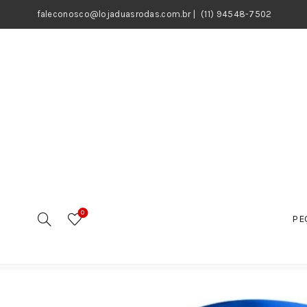
faleconosco@lojaduasrodas.com.br
|
(11) 94548-7502
0
PE
Início
Motos
Peças
Filtros
Filtro de Ar
Filtro 