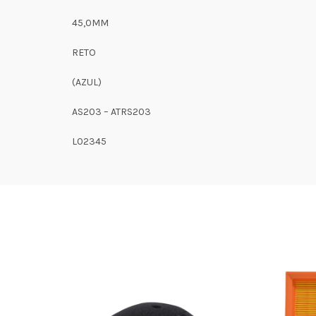
45,0MM
RETO
(AZUL)
AS203 – ATRS203
L02345