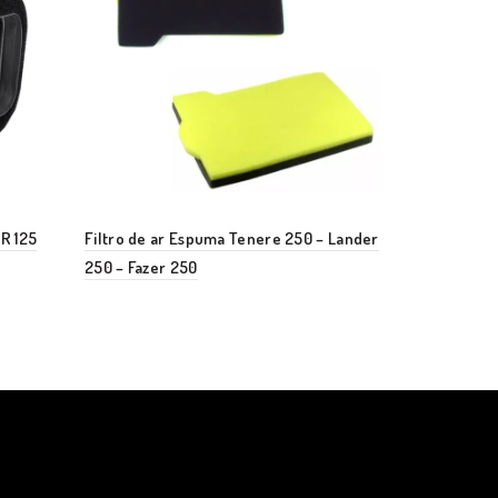
R 125
Filtro de ar Espuma Tenere 250 – Lander
Filtro de ar
250 – Fazer 250
De 1996 Até