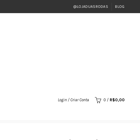
@LOJADUASRODAS
BLOG
Login / Criar Conta
0
/
R$
0,00