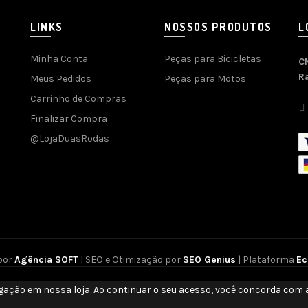
LINKS
NOSSOS PRODUTOS
L
Minha Conta
Peças para Bicicletas
C
R
Meus Pedidos
Peças para Motos
Carrinho de Compras
Finalizar Compra
@LojaDuasRodas
por
Agência SOFT
| SEO e Otimização por
SEO Genius
| Plataforma
E
gação em nossa loja. Ao continuar o seu acesso, você concorda com a