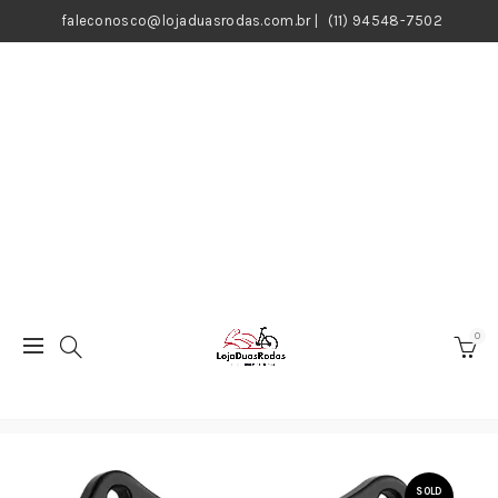
faleconosco@lojaduasrodas.com.br
|
(11) 94548-7502
0
SOLD