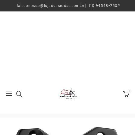
faleconosco@lojaduasrodas.com.br
|
(11) 94548-7502
0