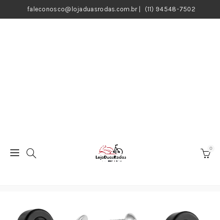
faleconosco@lojaduasrodas.com.br
|
(11) 94548-7502
0