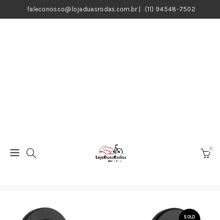
faleconosco@lojaduasrodas.com.br
|
(11) 94548-7502
0
SOLD