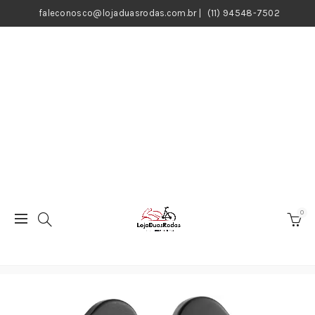
faleconosco@lojaduasrodas.com.br
|
(11) 94548-7502
0