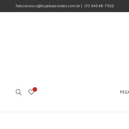
faleconosco@lojaduasrodas.com.br
|
(11) 94548-7502
0
PEÇA
Início
Bicicletas
Peças
Gancheiras
Gancheiras D