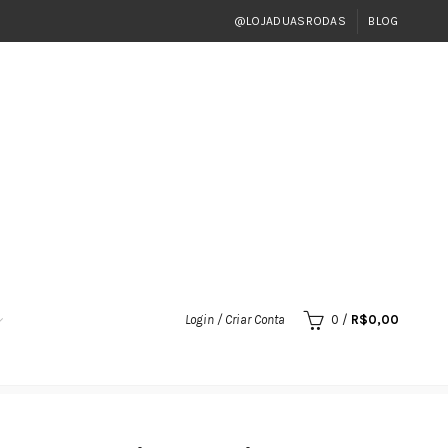
@LOJADUASRODAS
BLOG
Login / Criar Conta
0
/
R$
0,00