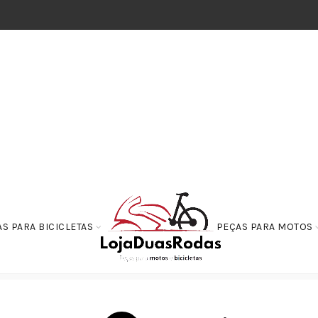
S PARA BICICLETAS
PEÇAS PARA MOTOS
evinci – Pilo Gancheiras