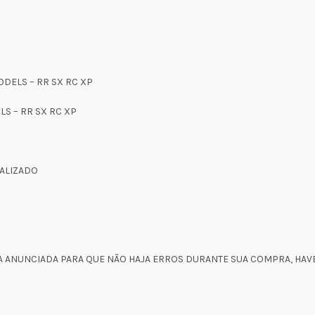
DELS – RR SX RC XP
S – RR SX RC XP
ALIZADO
 ANUNCIADA PARA QUE NÃO HAJA ERROS DURANTE SUA COMPRA, HAV