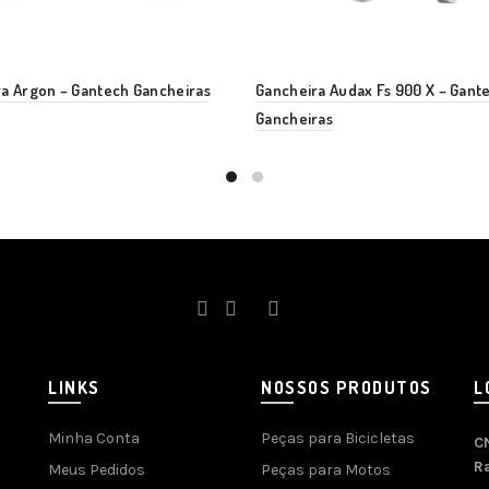
a Argon – Gantech Gancheiras
Gancheira Audax Fs 900 X – Gant
Gancheiras
LINKS
NOSSOS PRODUTOS
L
Minha Conta
Peças para Bicicletas
C
R
Meus Pedidos
Peças para Motos