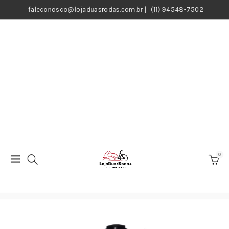
faleconosco@lojaduasrodas.com.br
|
(11) 94548-7502
0