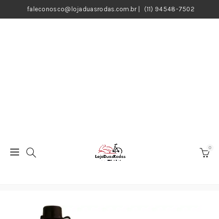
faleconosco@lojaduasrodas.com.br
|
(11) 94548-7502
0