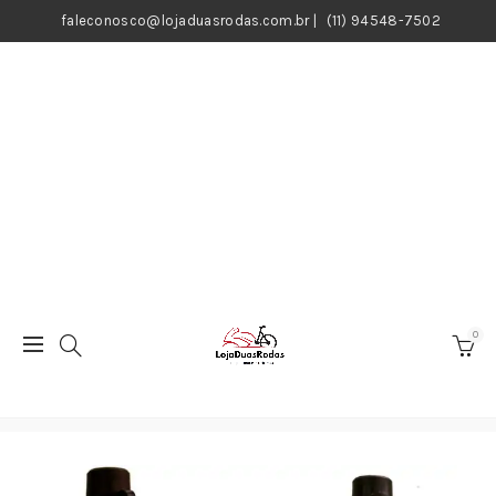
faleconosco@lojaduasrodas.com.br
|
(11) 94548-7502
0