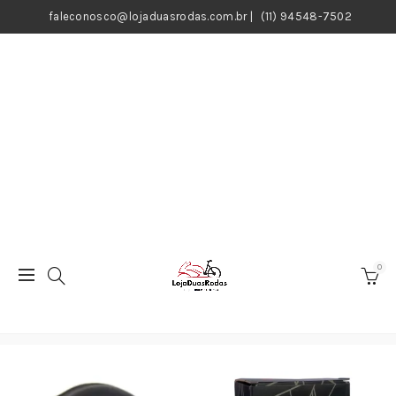
faleconosco@lojaduasrodas.com.br
|
(11) 94548-7502
0