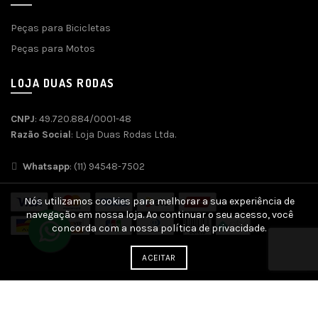
Peças para Bicicletas
Peças para Motos
LOJA DUAS RODAS
CNPJ
: 49.720.884/0001-48
Razão Social
: Loja Duas Rodas Ltda.
Whatsapp
: (11) 94548-7502
Nós utilizamos cookies para melhorar a sua experiência de
navegação em nossa loja. Ao continuar o seu acesso, você
concorda com a nossa política de privacidade.
ACEITAR
Desenvolvido por
Agência SOFT
| SEO e Otimização por
SEO
Genius
| Plataforma
Ecommerce SEO