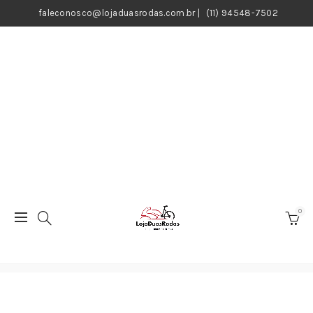
faleconosco@lojaduasrodas.com.br
|
(11) 94548-7502
0