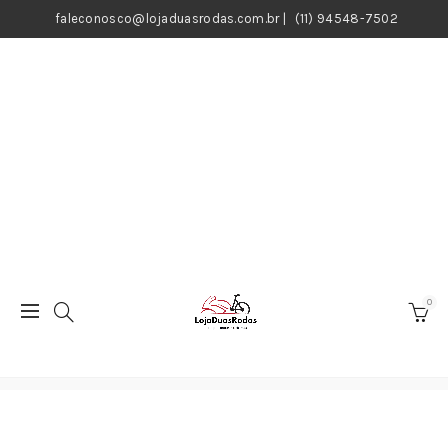
faleconosco@lojaduasrodas.com.br
|
(11) 94548-7502
0