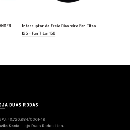
LANDER
Interruptor de Freio Dianteiro Fan Titan
Interruptor d
125 – Fan Titan 150
100/110/125 
OJA DUAS RODAS
NPJ
: 49.720.884/0001-48
azão Social
: Loja Duas Rodas Ltda.