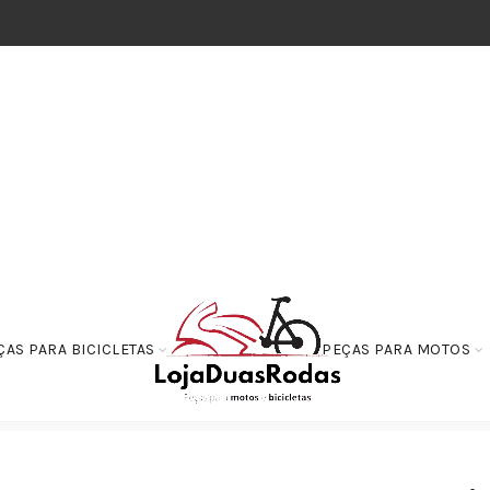
ÇAS PARA BICICLETAS
PEÇAS PARA MOTOS
es / Botões
Interruptor de Freio Dianteiro Biz 100 98 a 2005 e Elite 125