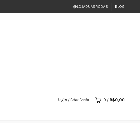
@LOJADUASRODAS
BLOG
Login / Criar Conta
0
/
R$
0,00