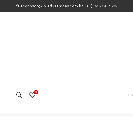
faleconosco@lojaduasrodas.com.br
|
(11) 94548-7502
0
PE
Início
Motos
Peças
Peças Elétricas
Interruptor