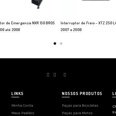
ptor de Emergencia NXR 150 BROS
Interruptor de Freio – XTZ 250 
006 até 2008
2007 e 2008
LINKS
NOSSOS PRODUTOS
L
Minha Conta
Peças para Bicicletas
C
R
Meus Pedidos
Peças para Motos