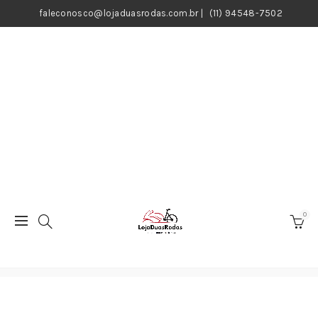
faleconosco@lojaduasrodas.com.br
|
(11) 94548-7502
0