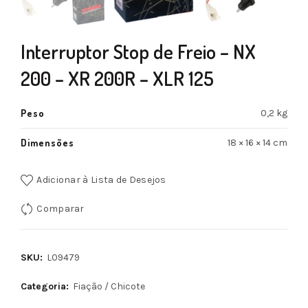
Interruptor Stop de Freio – NX
200 – XR 200R – XLR 125
Peso
0,2 kg
Dimensões
18 × 16 × 14 cm
Adicionar à Lista de Desejos
Comparar
SKU:
L09479
Categoria:
Fiação / Chicote