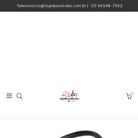
faleconosco@lojaduasrodas.com.br
|
(11) 94548-7502
0