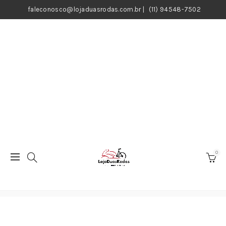
faleconosco@lojaduasrodas.com.br
|
(11) 94548-7502
0