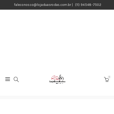
faleconosco@lojaduasrodas.com.br
|
(11) 94548-7502
0