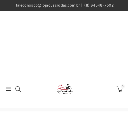
faleconosco@lojaduasrodas.com.br
|
(11) 94548-7502
0