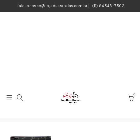
faleconosco@lojaduasrodas.com.br
|
(11) 94548-7502
0