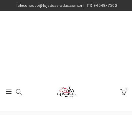
faleconosco@lojaduasrodas.com.br
|
(11) 94548-7502
0