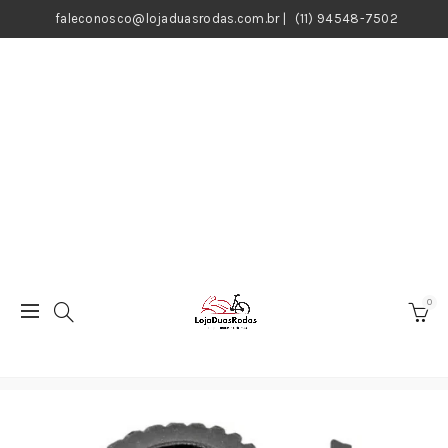
faleconosco@lojaduasrodas.com.br
|
(11) 94548-7502
0