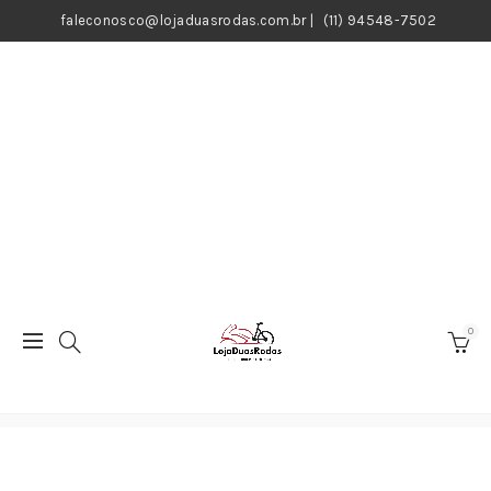
faleconosco@lojaduasrodas.com.br
|
(11) 94548-7502
0