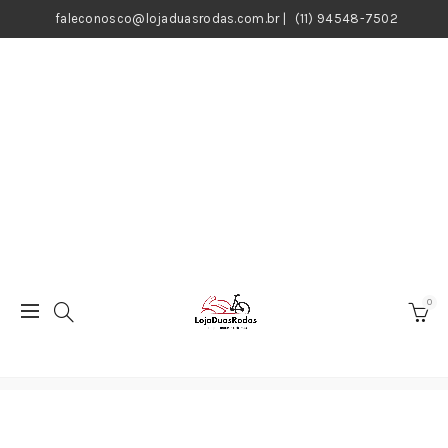
faleconosco@lojaduasrodas.com.br
|
(11) 94548-7502
0