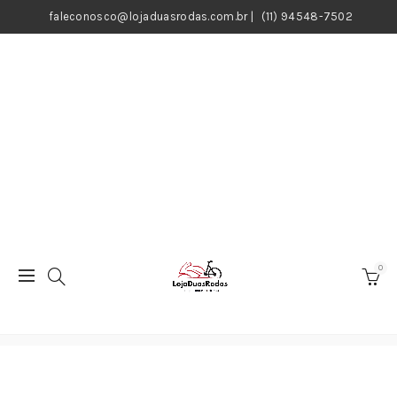
faleconosco@lojaduasrodas.com.br
|
(11) 94548-7502
0