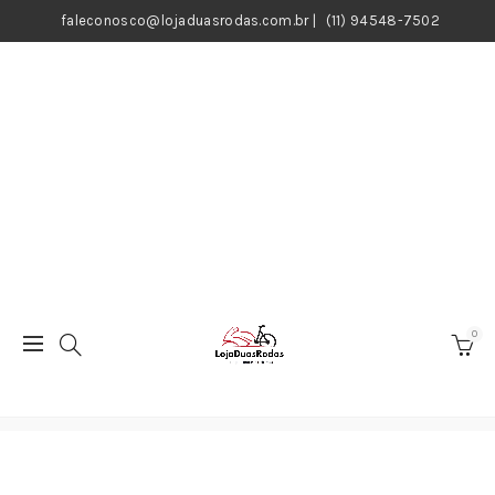
faleconosco@lojaduasrodas.com.br
|
(11) 94548-7502
0