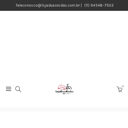
faleconosco@lojaduasrodas.com.br
|
(11) 94548-7502
0