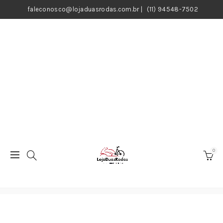
faleconosco@lojaduasrodas.com.br
|
(11) 94548-7502
0