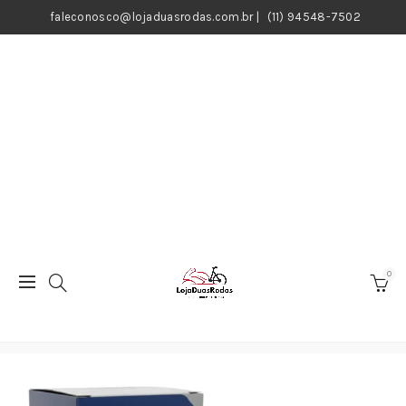
faleconosco@lojaduasrodas.com.br
|
(11) 94548-7502
0