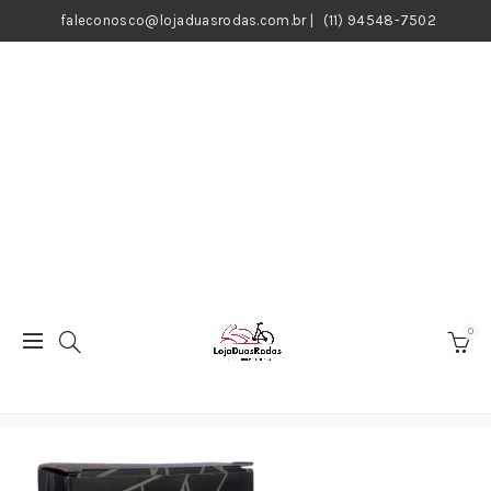
faleconosco@lojaduasrodas.com.br
|
(11) 94548-7502
0