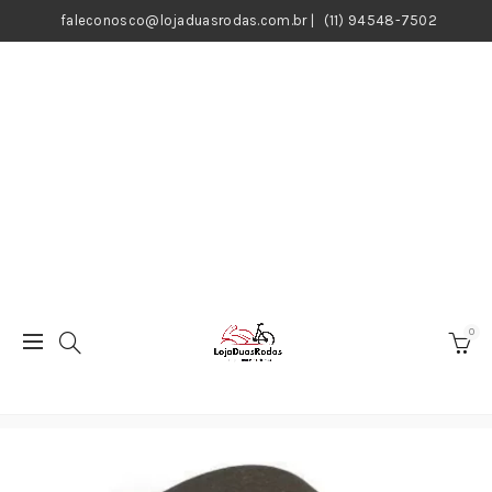
faleconosco@lojaduasrodas.com.br
|
(11) 94548-7502
0