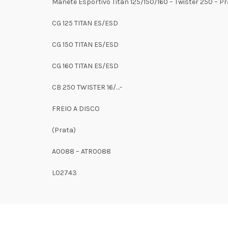
Manete Esportivo Titan 125/150/160 – Twister 250 – P
CG 125 TITAN ES/ESD
CG 150 TITAN ES/ESD
CG 160 TITAN ES/ESD
CB 250 TWISTER 16/…-
FREIO A DISCO
(Prata)
A0088 – ATR0088
L02743