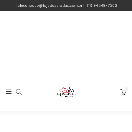
faleconosco@lojaduasrodas.com.br
|
(11) 94548-7502
0