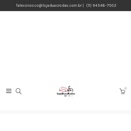
faleconosco@lojaduasrodas.com.br
|
(11) 94548-7502
0