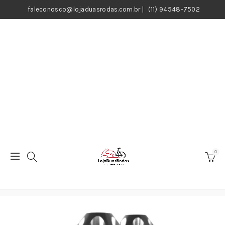
faleconosco@lojaduasrodas.com.br
|
(11) 94548-7502
0