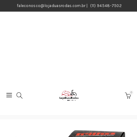
faleconosco@lojaduasrodas.com.br
|
(11) 94548-7502
0