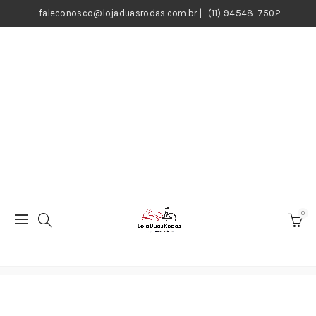
faleconosco@lojaduasrodas.com.br
|
(11) 94548-7502
0