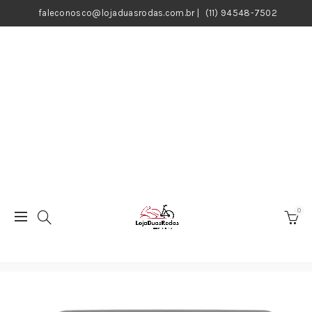
faleconosco@lojaduasrodas.com.br
|
(11) 94548-7502
0