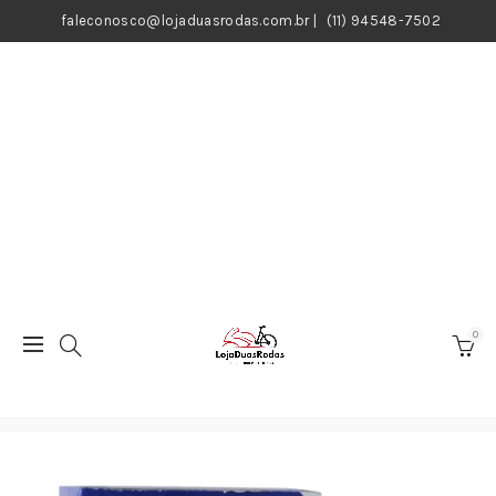
faleconosco@lojaduasrodas.com.br
|
(11) 94548-7502
0