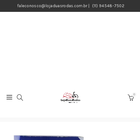
faleconosco@lojaduasrodas.com.br
|
(11) 94548-7502
0