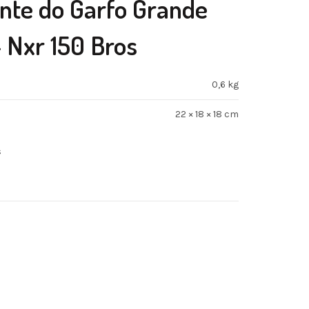
nte do Garfo Grande
– Nxr 150 Bros
0,6 kg
22 × 18 × 18 cm
s