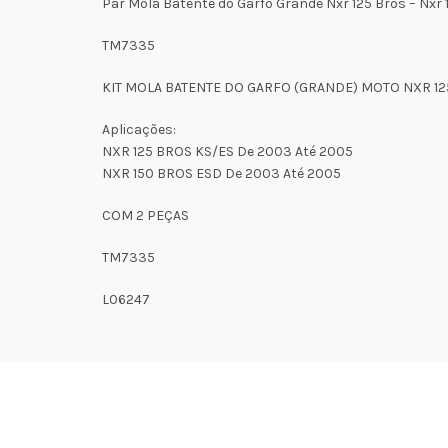
Par Mola Batente do Garfo Grande Nxr 125 Bros – Nxr 
TM7335
KIT MOLA BATENTE DO GARFO (GRANDE) MOTO NXR 12
Aplicações:
NXR 125 BROS KS/ES De 2003 Até 2005
NXR 150 BROS ESD De 2003 Até 2005
COM 2 PEÇAS
TM7335
L06247