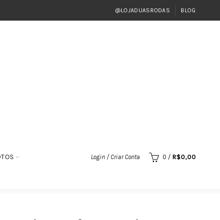
@LOJADUASRODAS
BLOG
OTOS
Login / Criar Conta
0
/
R$
0,00