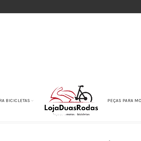
RA BICICLETAS
PEÇAS PARA M
las
Par Mola Batente do Garfo Grande Nxr 125 Bros – Nxr 150 Bros