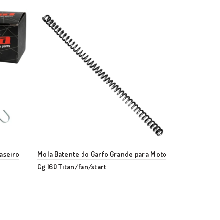
aseiro
Mola Batente do Garfo Grande para Moto
Mola Batent
Cg 160 Titan/fan/start
CB 500 1999