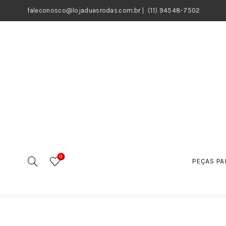
faleconosco@lojaduasrodas.com.br
|
(11) 94548-7502
0
PEÇAS PA
Início
Motos
Peças
Suspensão e acessários
Mo