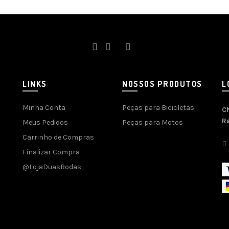
LINKS
NOSSOS PRODUTOS
L
Minha Conta
Peças para Bicicletas
C
R
Meus Pedidos
Peças para Motos
Carrinho de Compras
Finalizar Compra
@LojaDuasRodas