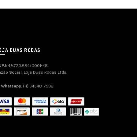
OJA DUAS RODAS
NPJ
: 49.720.884/0001-48
azão Social
: Loja Duas Rodas Ltda.
Whatsapp
: (11) 94548-7502