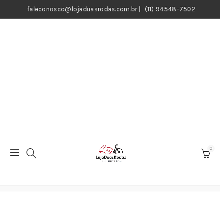
faleconosco@lojaduasrodas.com.br
|
(11) 94548-7502
0