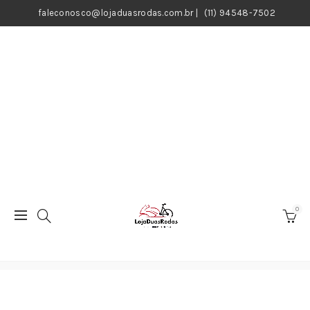
faleconosco@lojaduasrodas.com.br
|
(11) 94548-7502
0