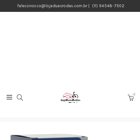
faleconosco@lojaduasrodas.com.br
|
(11) 94548-7502
0