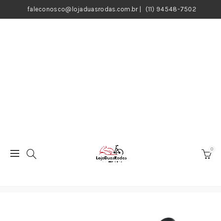
faleconosco@lojaduasrodas.com.br
|
(11) 94548-7502
0